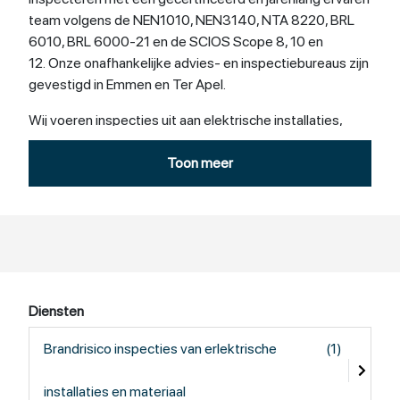
team volgens de NEN1010, NEN3140, NTA 8220, BRL
6010, BRL 6000-21 en de SCIOS Scope 8, 10 en
12. Onze onafhankelijke advies- en inspectiebureaus zijn
gevestigd in Emmen en Ter Apel.
Wij voeren inspecties uit aan elektrische installaties,
drinkwaterinstallaties en klimaatinstallaties. Zijn er
vragen of wilt u onze expertise graag inschakelen voor
Toon meer
uw nieuwe of bestaande installatie? Neem dan ten alle
tijden contact met ons op. Feringa-Tabak staat voor u
klaar met onafhankelijke en gecertificeerde adviseurs &
inspecteurs.
Diensten
Brandrisico inspecties van erlektrische
(1)
installaties en materiaal