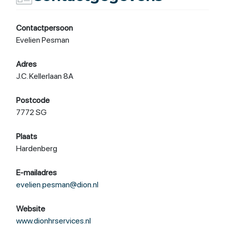
Contactpersoon
Evelien Pesman
Adres
J.C. Kellerlaan 8A
Postcode
7772 SG
Plaats
Hardenberg
E-mailadres
evelien.pesman@dion.nl
Website
www.dionhrservices.nl