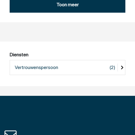
of het uitvoeren van een MTO. Wij zorgen dat jouw
Toon meer
organisatie stevig en toekomstbestendig wordt!
Tijdelijke HR ondersteuning nodig? Wij staan ook klaar
voor jouw interim HR-klus!
Diensten
Vertrouwenspersoon
(2)