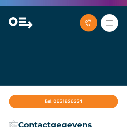
DION HR
Bel: 0651826354
Contactgegevens