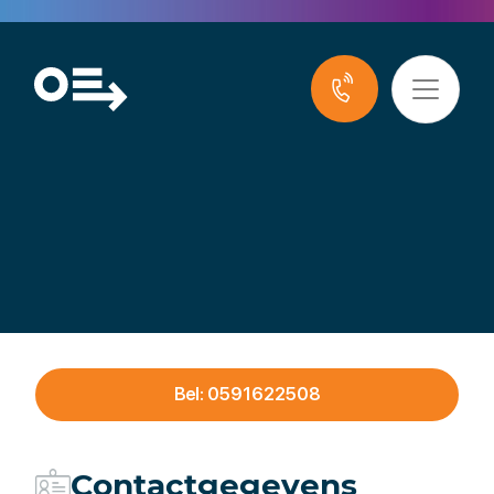
De Roo Wegenbouw
Milieutechniek
Bel: 0591622508
Contactgegevens