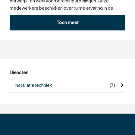
ontwerp- en werkvoorbereidingafdelingen. Onze
medewerkers beschikken over ruime ervaring in de
installatietechniek.
Toon meer
Tijdens de uitvoering van het project overlegt u met uw
persoonlijke projectleider van
De Groot Installatiegroep die uw wensen centraal stelt.
Deze projectleider heeft een antwoord op al uw vragen
en houdt u op de hoogte van de voortgang van alle
installatietechnische werkzaamheden.
Diensten
Installatietechniek
(7)