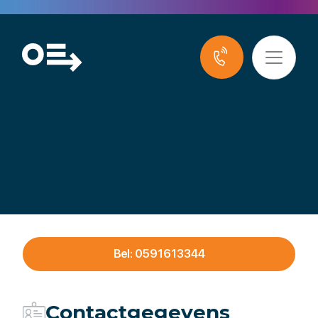
De Groot
Installatiegroep B.V.
Bel: 0591613344
Contactgegevens