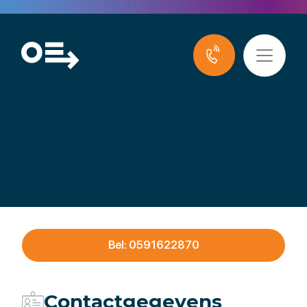
Carmelcollege
Bel: 0591622870
Contactgegevens