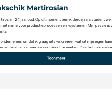
akschik Martirosian
Martirosian, 24 jaar oud. Op dit moment ben ik derdejaars studen
, met name voor productieprocessen en -systemen. Mijn passie is 
 mts.
ndernemen omdat ik graag iets wil creëren wat uit mijn eigen hande
jectmatig naar een nieuw product te werken. Daar ligt mijn passi
Toon meer