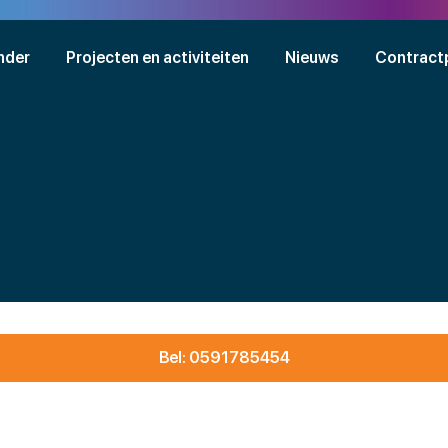
nder
Projecten en activiteiten
Nieuws
Contract
Bel: 0591785454