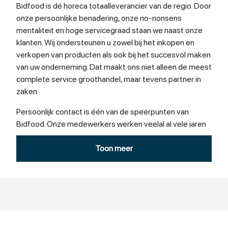
Bidfood is dé horeca totaalleverancier van de regio. Door
onze persoonlijke benadering, onze no-nonsens
mentaliteit en hoge servicegraad staan we naast onze
klanten. Wij ondersteunen u zowel bij het inkopen en
verkopen van producten als ook bij het succesvol maken
van uw onderneming. Dat maakt ons niet alleen de meest
complete service groothandel, maar tevens partner in
zaken.
Persoonlijk contact is één van de speerpunten van
Bidfood. Onze medewerkers werken veelal al vele jaren
bij ons en dat geeft veel vertrouwen en een hoge
betrouwbaarheid.
Toon meer
Bidfood levert alle versartikelen, diepvries en
kruidenierswaren voor een succesvolle horecakeuken.
Uiteraard voldoen onze producten aan de hoogste
kwaliteitseisen
De vestiging in Emmen is tevens een volwaardige