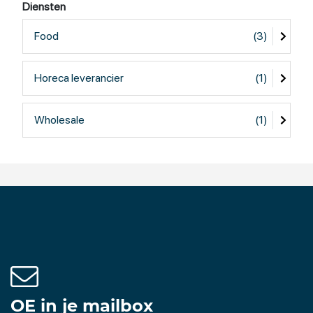
Diensten
drankengroothandel en kan u voorzien van alle dranken,
van frisdrank tot aan speciaalbieren. Wij beschikken
Food
(3)
daarnaast over een uitgebreid assortiment sterke drank
en hebben onze eigen wijnhuis.
Horeca leverancier
(1)
Wholesale
(1)
OE in je mailbox