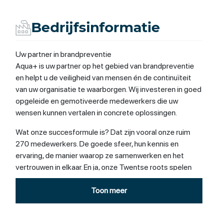
Bedrijfsinformatie
Uw partner in brandpreventie
Aqua+ is uw partner op het gebied van brandpreventie
en helpt u de veiligheid van mensen én de continuïteit
van uw organisatie te waarborgen. Wij investeren in goed
opgeleide en gemotiveerde medewerkers die uw
wensen kunnen vertalen in concrete oplossingen.
Wat onze succesformule is? Dat zijn vooral onze ruim
270 medewerkers. De goede sfeer, hun kennis en
ervaring, de manier waarop ze samenwerken en het
vertrouwen in elkaar. En ja, onze Twentse roots spelen
daarbij ook een rol. Ook volgen we de technische
ontwikkelingen op brandbeveiligheidsgebied op de voet.
Toon meer
Als het even kan lopen we daarmee in Nederland graag
voorop.