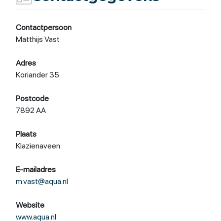
Contactpersoon
Matthijs Vast
Adres
Koriander 35
Postcode
7892 AA
Plaats
Klazienaveen
E-mailadres
m.vast@aqua.nl
Website
www.aqua.nl