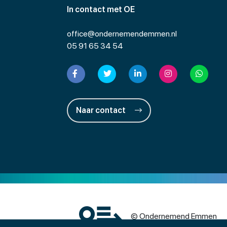
In contact met OE
office@ondernemendemmen.nl
05 91 65 34 54
Naar contact
© Ondernemend Emmen