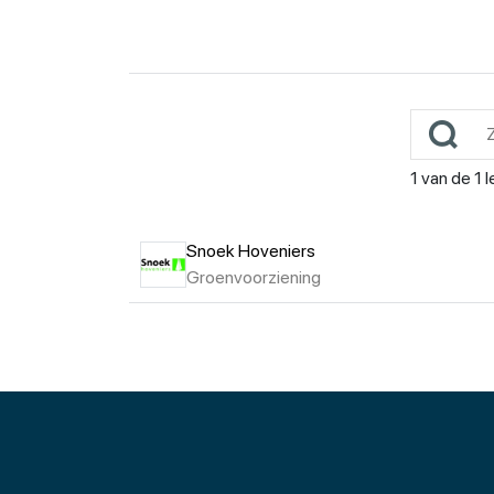
1
van de
1
l
Snoek Hoveniers
Groenvoorziening