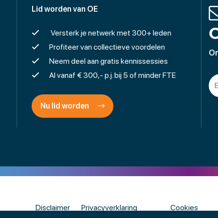
Lid worden van OE
O
Versterk je netwerk met 300+ leden
Profiteer van collectieve voordelen
On
Neem deel aan gratis kennissessies
Al vanaf € 300,- p.j. bij 5 of minder FTE
Nu lid worden
Disclaimer
Privacyverklaring
Cookies