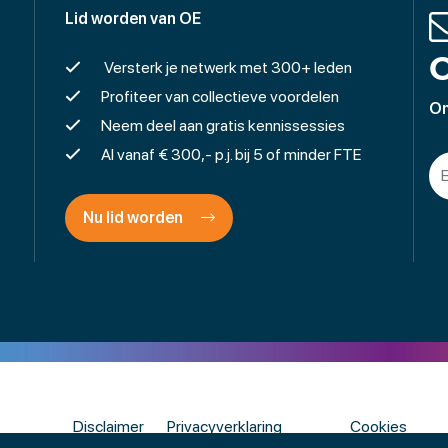
Lid worden van OE
O
Versterk je netwerk met 300+ leden
Profiteer van collectieve voordelen
On
Neem deel aan gratis kennissessies
Al vanaf € 300,- p.j. bij 5 of minder FTE
Nu lid worden
Disclaimer
Privacyverklaring
Cookies