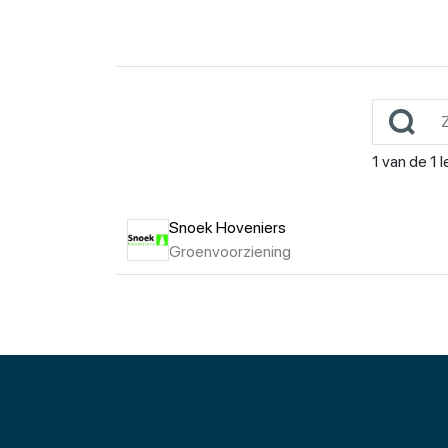
1
van de
1
l
Snoek Hoveniers
Groenvoorziening