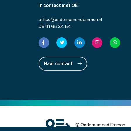
In contact met OE
office@ondernemendemmen.nl
05 91 65 34 54
Naar contact
© Ondernemend Emmen