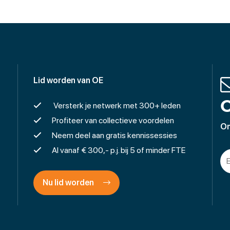
Lid worden van OE
O
Versterk je netwerk met 300+ leden
Profiteer van collectieve voordelen
On
Neem deel aan gratis kennissessies
Al vanaf € 300,- p.j. bij 5 of minder FTE
Nu lid worden