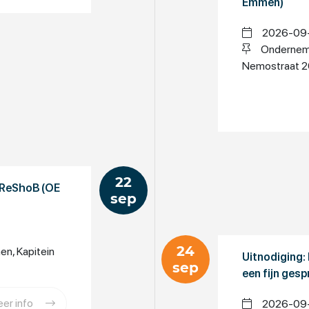
Emmen)
2026-09-2
Onderneme
Nemostraat 2
22
 ReShoB (OE
sep
24
, Kapitein
Uitnodiging:
sep
een fijn ges
er info
2026-09-2