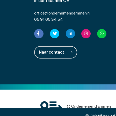
In contact met OE
office@ondernemendemmen.nl
05 91 65 34 54
Naar contact
© Ondernemend Emmen
We gebruiken cook