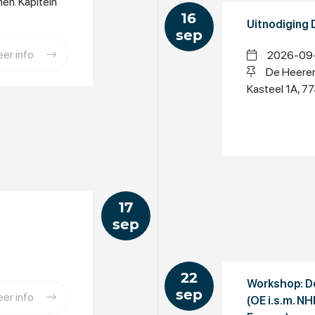
n. Kapitein
16
Uitnodiging 
sep
er info
2026-09-1
De Heeren
Kasteel 1A, 
17
sep
22
Workshop: De
sep
er info
(OE i.s.m. N