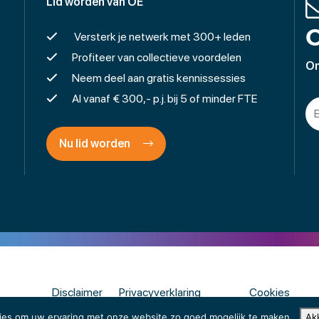
Lid worden van OE
O
Versterk je netwerk met 300+ leden
Profiteer van collectieve voordelen
On
Neem deel aan gratis kennissessies
Al vanaf € 300,- p.j. bij 5 of minder FTE
Nu lid worden
Disclaimer
Privacyverklaring
Cookies
ies om uw ervaring met onze website zo goed mogelijk te maken.
Ak