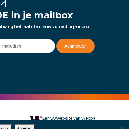
E in je mailbox
tvang het laatste nieuws direct in je inbox.
Een wwwebsite van Webba
koord
Afwijzen