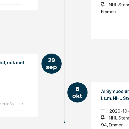
NHL Stend
Emmen
29
id, ook met
sep
8
AI Symposiu
okt
i.s.m. NHL 
er info
2026-10-0
NHL Stend
94, Emmen