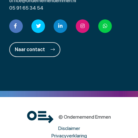
office@ondernemendemmen.nl
05 91 65 34 54
Naar contact
© Ondernemend Emmen
Disclaimer
Privacyverklaring