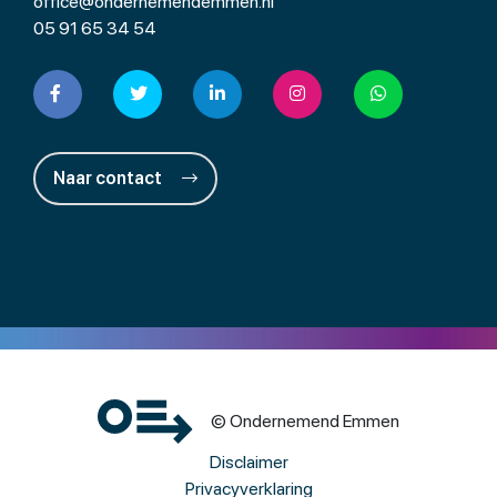
office@ondernemendemmen.nl
05 91 65 34 54
Naar contact
© Ondernemend Emmen
Disclaimer
Privacyverklaring