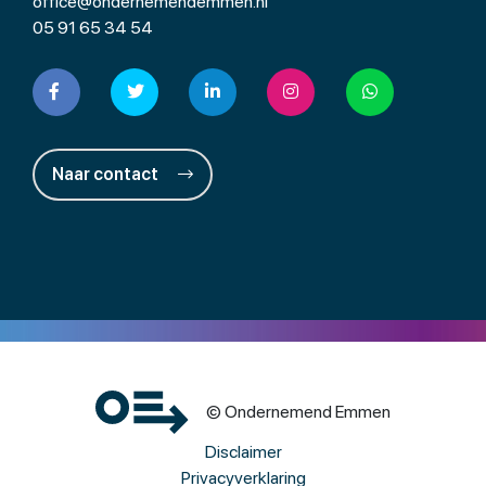
office@ondernemendemmen.nl
05 91 65 34 54
Naar contact
© Ondernemend Emmen
Disclaimer
Privacyverklaring