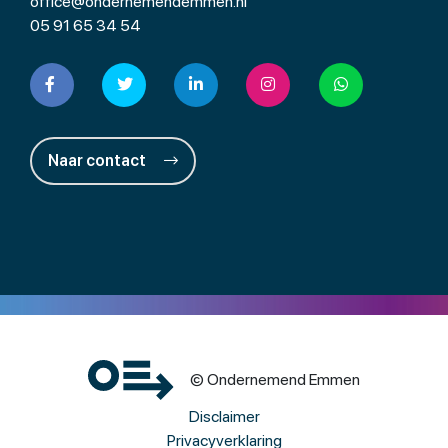
office@ondernemendemmen.nl
05 91 65 34 54
Naar contact
© Ondernemend Emmen
Disclaimer
Privacyverklaring