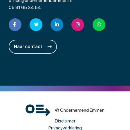
office@ondernemendemmen.nl
05 91 65 34 54
Naar contact
© Ondernemend Emmen
Disclaimer
Privacyverklaring