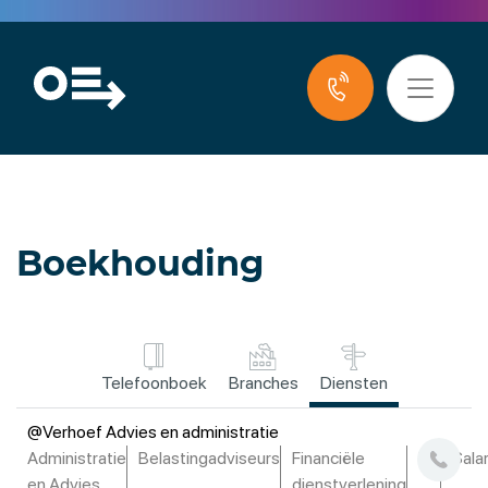
Boekhouding
Telefoonboek
Branches
Diensten
@Verhoef Advies en administratie
Administratie
Belastingadviseurs
Financiële
HR
Sala
en Advies
dienstverlening