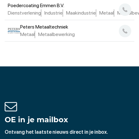
Poedercoating Emmen B.V.
Dienstverlening
Industrie
Maakindustrie
Metaal
Metaalbe
Peters Metaaltechniek
Metaal
Metaalbewerking
OE in je mailbox
Ontvang het laatste nieuws direct in je inbox.