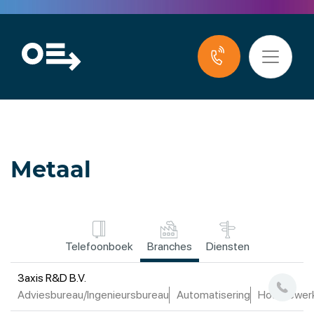
Metaal
Telefoonboek
Branches
Diensten
3axis R&D B.V.
Adviesbureau/Ingenieursbureau
Automatisering
Houtbewer