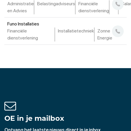
Administratie
Belastingadviseurs
Financiële
HR
Sala
en Advies
dienstverlening
Funo Installaties
Financiële
Installatietechniek
Zonne
dienstverlening
Energie
OE in je mailbox
Ontvang het laatste nieuws direct in je inbox.