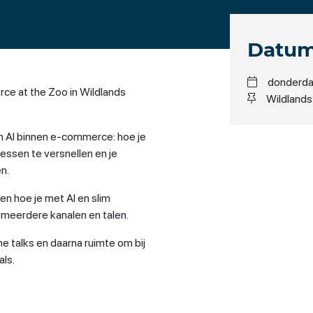
Datum
donderdag
ce at the Zoo in Wildlands
Wildland
van AI binnen e-commerce: hoe je
essen te versnellen en je
n.
en hoe je met AI en slim
meerdere kanalen en talen.
e talks en daarna ruimte om bij
ls.