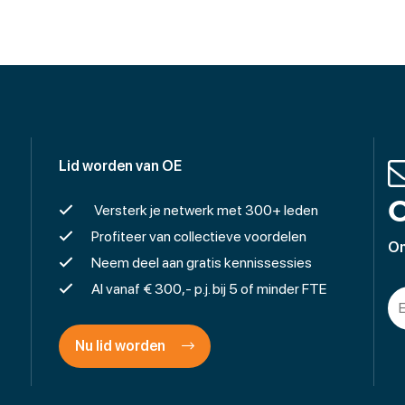
Lid worden van OE
O
Versterk je netwerk met 300+ leden
Profiteer van collectieve voordelen
On
Neem deel aan gratis kennissessies
Al vanaf € 300,- p.j. bij 5 of minder FTE
Nu lid worden