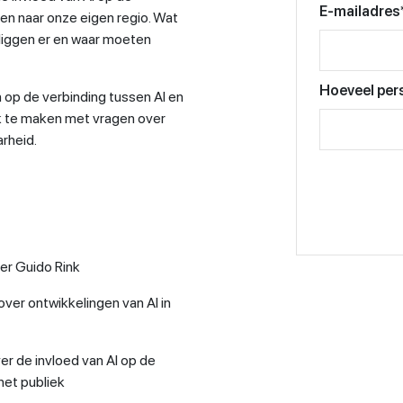
E-mailadres
en naar onze eigen regio. Wat
liggen er en waar moeten
Hoeveel per
 op de verbinding tussen AI en
ok te maken met vragen over
arheid.
r Guido Rink
er ontwikkelingen van AI in
r de invloed van AI op de
het publiek