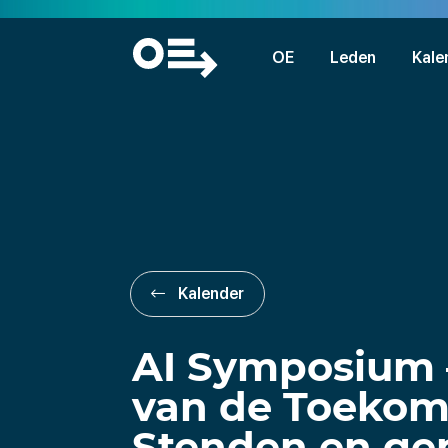
OE
Leden
Kale
Kalender
AI Symposium 
van de Toekoms
Stenden en g