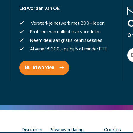
Lid worden van OE
O
Versterk je netwerk met 300+ leden
Profiteer van collectieve voordelen
On
Neem deel aan gratis kennissessies
Al vanaf € 300,- p.j. bij 5 of minder FTE
Nu lid worden
Disclaimer
Privacyverklaring
Cookies