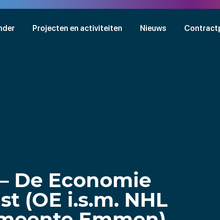
nder
Projecten en activiteiten
Nieuws
Contract
– De Economie
t (OE i.s.m. NHL
emeente Emmen)