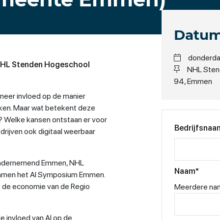
Datum
donderdag
 NHL Stenden Hogeschool
NHL Sten
94, Emmen
 meer invloed op de manier
en. Maar wat betekent deze
? Welke kansen ontstaan er voor
Bedrijfsnaa
rijven ook digitaal weerbaar
Ondernemend Emmen, NHL
Naam
*
men het AI Symposium Emmen.
p de economie van de Regio
Meerdere nam
 invloed van AI op de