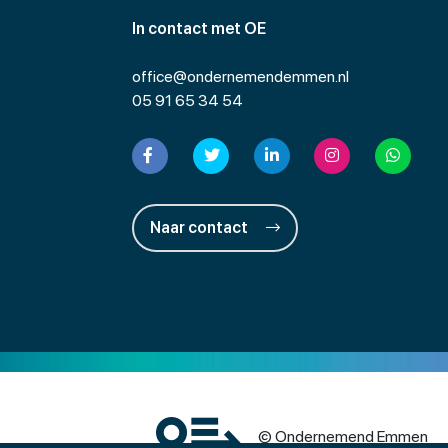
In contact met OE
office@ondernemendemmen.nl
05 91 65 34 54
Naar contact
© Ondernemend Emmen