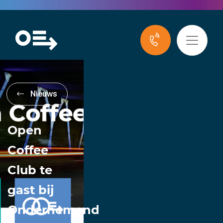
Nieuws
Open
Coffee
Club te
gast bij
Ondernemend