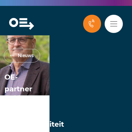
Nieuws
OE-
partner
stelt zich
voor:
Rijksuniversiteit