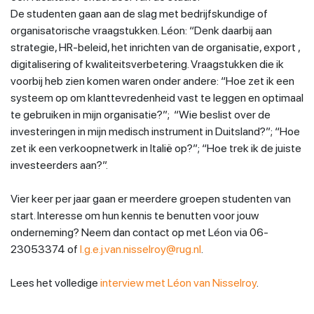
De studenten gaan aan de slag met bedrijfskundige of
organisatorische vraagstukken. Léon: “Denk daarbij aan
strategie, HR-beleid, het inrichten van de organisatie, export ,
digitalisering of kwaliteitsverbetering. Vraagstukken die ik
voorbij heb zien komen waren onder andere: “Hoe zet ik een
systeem op om klanttevredenheid vast te leggen en optimaal
te gebruiken in mijn organisatie?”; “Wie beslist over de
investeringen in mijn medisch instrument in Duitsland?”; “Hoe
zet ik een verkoopnetwerk in Italië op?”; “Hoe trek ik de juiste
investeerders aan?”.
Vier keer per jaar gaan er meerdere groepen studenten van
start. Interesse om hun kennis te benutten voor jouw
onderneming? Neem dan contact op met Léon via 06-
23053374 of
l.g.e.j.van.nisselroy@rug.nl
.
Lees het volledige
interview met Léon van Nisselroy
.